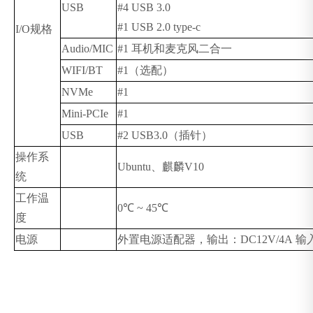
USB
#4 USB 3.0
#1
USB
2.0
type-c
I/O
规格
Audio/MIC
#1
耳机和麦克风二合一
WIFI/BT
#1
（选配）
NVMe
#1
Mini-PCIe
#1
USB
#2
USB3.0
（插针）
操作系
Ubuntu
、麒麟
V10
统
工作温
0
℃
~ 45
℃
度
电源
外置电源适配器，输出：
DC12V/4A
输