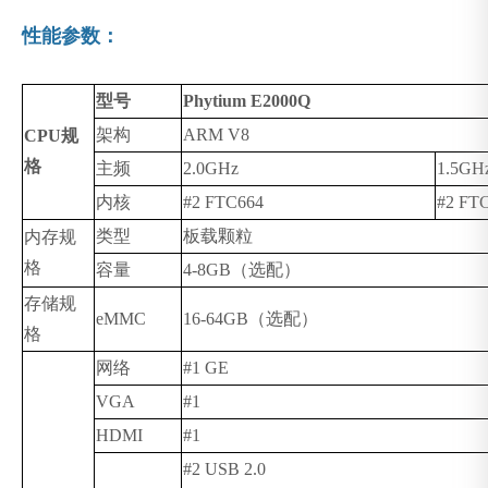
性能参数：
型号
Phytium E2000Q
架构
ARM V8
CPU
规
格
主频
2.0GHz
1.5GH
内核
#2 FTC664
#2 FT
类型
板载颗粒
内存规
格
容量
4-8GB
（选配）
存储规
eMMC
16-64GB
（选配）
格
网络
#1 GE
VGA
#1
HDMI
#1
#2 USB 2.0